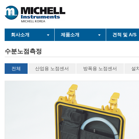
회사소개
제품소개
견적 및 A/S
수분노점측정
전체
산업용 노점센서
방폭용 노점센서
설